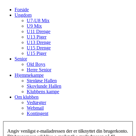
Forside
Ungdom
U7-U8 Mix
U9 Mix
U11 Drenge
U13 Piger
U13 Drenge
U15 Drenge
U15 Piger
Senior
Old Boys
Herre Senior
Hjemmekampe
Stenløse Hallen
Skovlunde Hallen
Klubbens kampe
Om klubben
Vedtægter
Webmail
Kontingent
Angiv venligst e-mailadressen der er tilknyttet din brugerkonto.