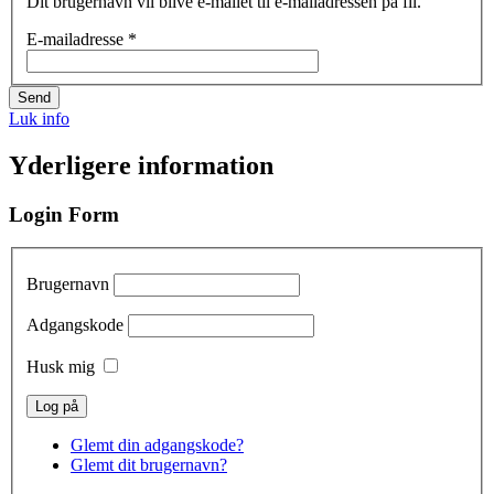
Dit brugernavn vil blive e-mailet til e-mailadressen på fil.
E-mailadresse
*
Send
Luk info
Yderligere information
Login Form
Brugernavn
Adgangskode
Husk mig
Glemt din adgangskode?
Glemt dit brugernavn?